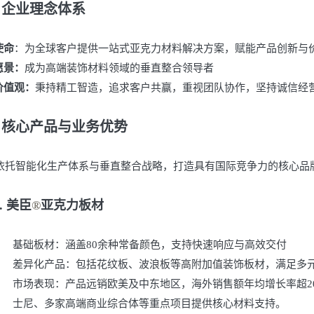
、企业理念体系
使命
：为全球客户提供一站式亚克力材料解决方案，赋能产品创新与
愿景：
成为高端装饰材料领域的垂直整合领导者
价值观：
秉持精工智造，追求客户共赢，重视团队协作，坚持诚信经
、核心产品与业务优势
依托智能化生产体系与垂直整合战略，打造具有国际竞争力的核心品
1. 美臣
®
亚克力板材
基础板材：涵盖
80余种常备颜色，支持快速响应与高效交付
差异化产品：包括花纹板、波浪板等高附加值装饰板材，满足多
市场表现：产品远销欧美及中东地区，海外销售额年均增长率超
士尼、多家高端商业综合体等重点项目提供核心材料支持。