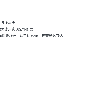
等多个品类
助力客户实现装饰创意
V-0阻燃标准，隔音达35dB，热变形温度达