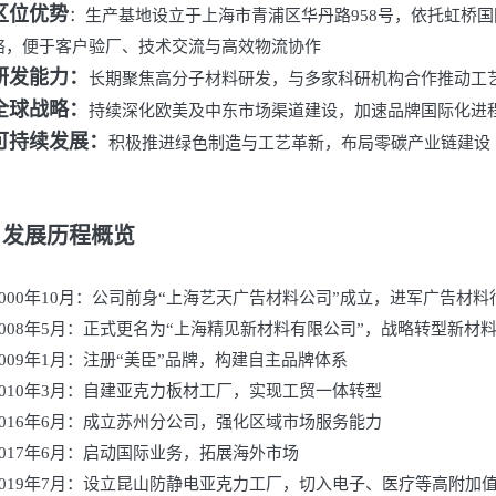
区位优势
：生产基地设立于上海市青浦区华丹路
958号，依托虹桥
络，便于客户验厂、技术交流与高效物流协作
研发能力：
长期聚焦高分子材料研发，与多家科研机构合作推动工
全球战略：
持续深化欧美及中东市场渠道建设，加速品牌国际化进
可持续发展：
积极推进绿色制造与工艺革新，布局零碳产业链建设
、发展历程概览
2000年10月：公司前身“上海艺天广告材料公司”成立，进军广告材料
2008年5月：正式更名为“上海精见新材料有限公司”，战略转型新材
2009年1月：注册“美臣”品牌，构建自主品牌体系
2010年3月：自建亚克力板材工厂，实现工贸一体转型
2016年6月：成立苏州分公司，强化区域市场服务能力
2017年6月：启动国际业务，拓展海外市场
2019年7月：设立昆山防静电亚克力工厂，切入电子、医疗等高附加