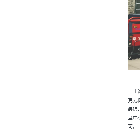
上海
克力
装饰
型中
可。