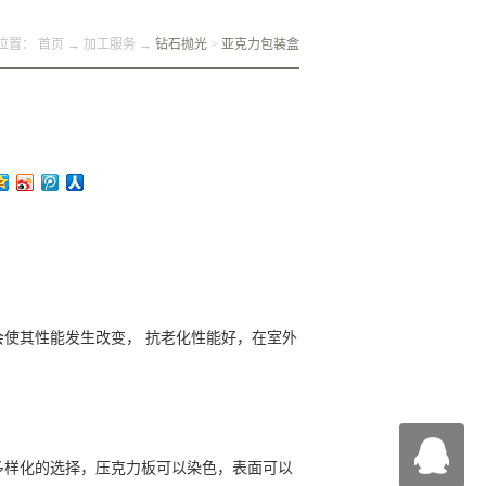
位置：
首页
→
加工服务
→
钻石抛光
>
亚克力包装盒
使其性能发生改变， 抗老化性能好，在室外
多样化的选择，压克力板可以染色，表面可以