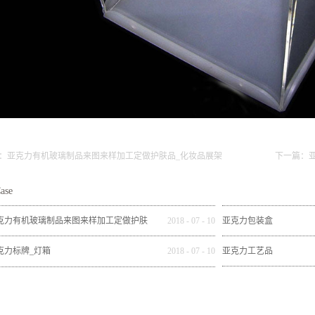
：
亚克力有机玻璃制品来图来样加工定做护肤品_化妆品展架
下一篇：
ase
克力有机玻璃制品来图来样加工定做护肤
2018
-
07
-
10
亚克力包装盒
_化妆品展架
克力标牌_灯箱
2018
-
07
-
10
亚克力工艺品