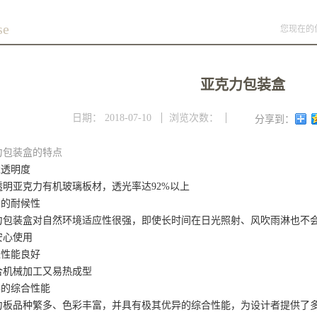
se
您现在的
亚克力包装盒
日期：
2018-07-10
浏览次数：
分享到：
力包装盒的特点
佳透明度
透明亚克力有机玻璃板材，透光率达92%以上
良的耐候性
力包装盒对自然环境适应性很强，即使长时间在日光照射、风吹雨淋也不会
安心使用
工性能良好
合机械加工又易热成型
异的综合性能
力板品种繁多、色彩丰富，并具有极其优异的综合性能，为设计者提供了