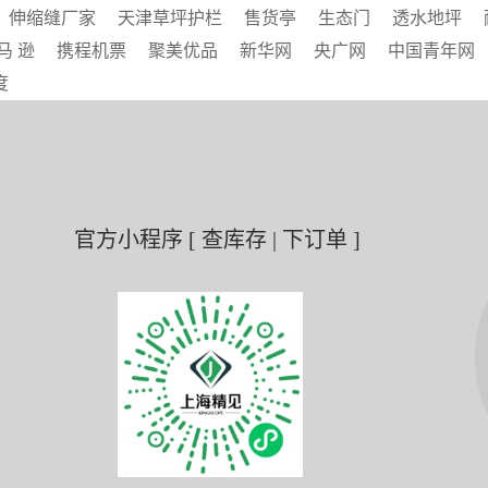
伸缩缝厂家
天津草坪护栏
售货亭
生态门
透水地坪
马 逊
携程机票
聚美优品
新华网
央广网
中国青年网
度
官方小程序 [ 查库存 | 下订单 ]