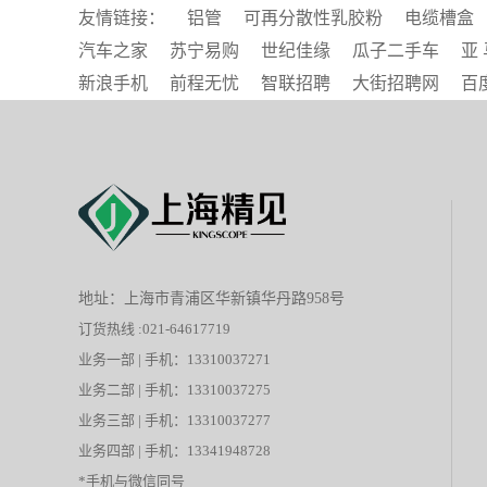
友情链接：
铝管
可再分散性乳胶粉
电缆槽盒
汽车之家
苏宁易购
世纪佳缘
瓜子二手车
亚 
新浪手机
前程无忧
智联招聘
大街招聘网
百
地址：上海市青浦区华新镇华丹路958号
订货热线 :021-64617719
业务一部 | 手机：13310037271
业务二部 | 手机：13310037275
业务三部 | 手机：13310037277
业务四部 | 手机：13341948728
*手机与微信同号