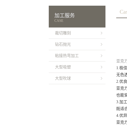
Ca
加工服务
CASE
裁切雕刻
钻石抛光
粘接热弯加工
亚克
大型吸塑
1.极
无色
大型吹球
2.优
亚克
也能
3.加
既适
4.优
亚克