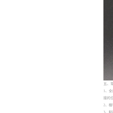
五、
1、
接的
2、
3、