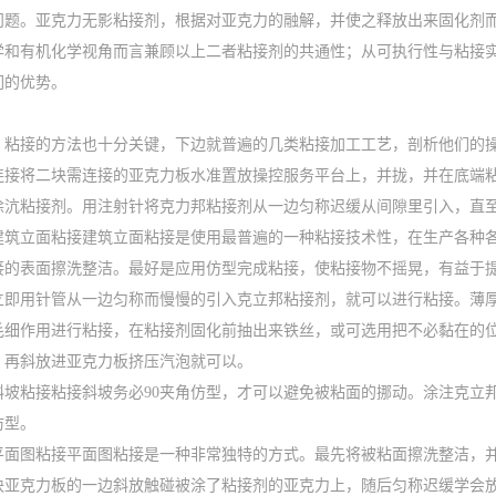
问题。亚克力无影粘接剂，根据对亚克力的融解，并使之释放出来固化剂
学和有机化学视角而言兼顾以上二者粘接剂的共通性；从可执行性与粘接
们的优势。
，粘接的方法也十分关键，下边就普遍的几类粘接加工工艺，剖析他们的
连接将二块需连接的亚克力板水准置放操控服务平台上，并拢，并在底端粘一
涂沆粘接剂。用注射针将克力邦粘接剂从一边匀称迟缓从间隙里引入，直
建筑立面粘接建筑立面粘接是使用最普遍的一种粘接技术性，在生产各种
接的表面擦洗整洁。最好是应用仿型完成粘接，使粘接物不摇晃，有益于提
立即用针管从一边匀称而慢慢的引入克立邦粘接剂，就可以进行粘接。薄厚
毛细作用进行粘接，在粘接剂固化前抽出来铁丝，或可选用把不必黏在的
，再斜放进亚克力板挤压汽泡就可以。
斜坡粘接粘接斜坡务必90夹角仿型，才可以避免被粘面的挪动。涂注克立
仿型。
平面图粘接平面图粘接是一种非常独特的方式。最先将被粘面擦洗整洁，
块亚克力板的一边斜放触碰被涂了粘接剂的亚克力上，随后匀称迟缓学会