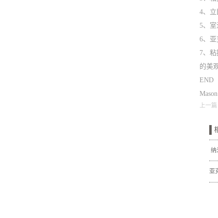
4、
5、
6、
7、
的美
END
Mas
上一篇
纳
亚