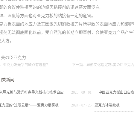
立即的会议使粘接面的的边缘因粘接剂的迅速蒸发而泛白。
室温、溫度等方面也对亚克力板的粘接有一定的危害。
亚克力板表面的地应力及其因激光切割数控刀片所导致的表面地应力和溶解
粘接剂无法彻底固化以前，受自然光的长期立即直射，会使亚克力产品产生
观大方。
on 美の臣亚克力
：
亚克力发光字的缺点有哪些？
下一篇：
异形文化墙定制-美の臣亚克力
相关新闻
米导光板与激光打点导光板核心技术白皮
2025
-
09
-
01
中国亚克力板出口白皮书（
书
度）：韧性增长与
克力里的“过眼云烟”——亚克力烟雾板
2024
-
07
-
25
亚克力冰裂纹板