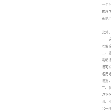
一个
物理
备他
此外
一、
以便
二、
需粘
接可
运用
接剂
三、
取下
四、
另一