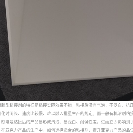
树脂型粘接剂的特征是粘接实际效果不错，粘接后没有气泡、不泛白、抗
固化时间长、速度比较慢、难以融入批量生产的规定。而一般有机溶剂粘
。缺陷是粘接后的产品易形成汽泡、易泛白、耐侯性差，进而立即影响到
，在亚克力产品的生产中，如何选择适合的粘接剂，提升亚克力产品的品