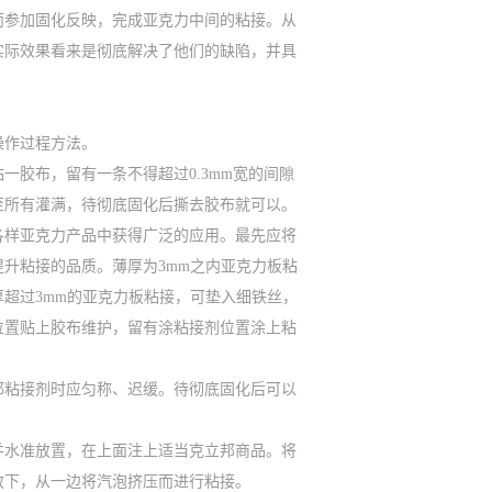
而参加固化反映，完成亚克力中间的粘接。从
实际效果看来是彻底解决了他们的缺陷，并具
操作过程方法。
胶布，留有一条不得超过0.3mm宽的间隙
至所有灌满，待彻底固化后撕去胶布就可以。
各样亚克力产品中获得广泛的应用。最先应将
升粘接的品质。薄厚为3mm之内亚克力板粘
超过3mm的亚克力板粘接，可垫入细铁丝，
位置贴上胶布维护，留有涂粘接剂位置涂上粘
邦粘接剂时应匀称、迟缓。待彻底固化后可以
并水准放置，在上面注上适当克立邦商品。将
放下，从一边将汽泡挤压而进行粘接。