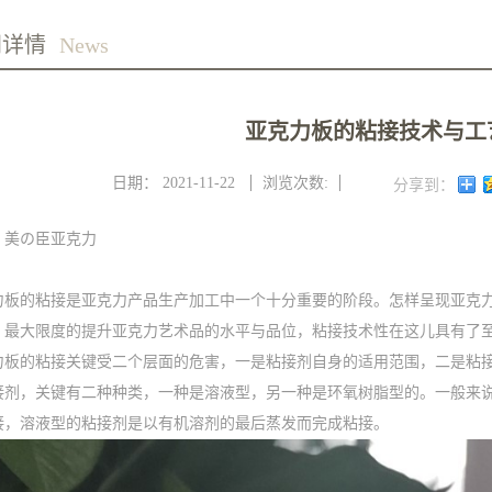
闻详情
News
亚克力板的粘接技术与工
日期：
2021-11-22
浏览次数:
分享到：
：美の臣亚克力
力板的粘接是亚克力产品生产加工中一个十分重要的阶段。怎样呈现亚克
，最大限度的提升亚克力艺术品的水平与品位，粘接技术性在这儿具有了
力板的粘接关键受二个层面的危害，一是粘接剂自身的适用范围，二是粘
接剂，关键有二种种类，一种是溶液型，另一种是环氧树脂型的。一般来
接，溶液型的粘接剂是以有机溶剂的最后蒸发而完成粘接。