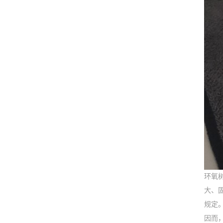
环氧
大、
规定
因而