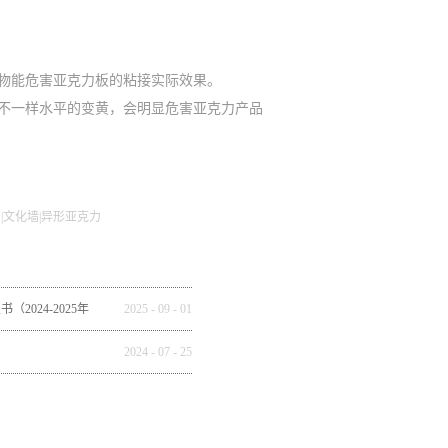
物能危害亚克力板的粘接实际效果。
不一样水平的变黄，会明显危害亚克力产品
|文化墙|异形亚克力
2024-2025年
2025
-
09
-
01
全球市场重构
2024
-
07
-
25