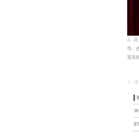
3、
性、
家具
上一篇
纳
亚