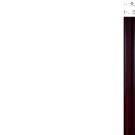
2、
材、