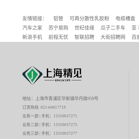
友情链接：
铝管
可再分散性乳胶粉
电缆槽盒
汽车之家
苏宁易购
世纪佳缘
瓜子二手车
亚 
新浪手机
前程无忧
智联招聘
大街招聘网
百
地址：上海市青浦区华新镇华丹路958号
订货热线 :021-64617719
业务一部 | 手机：13310037271
业务二部 | 手机：13310037275
业务三部 | 手机：13310037277