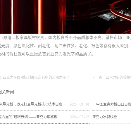
并且原進口板家具板材很贵，国内板良莠不齐品质总体不高。销售市场上亚
透光度、颜色氧化性、耐老化、耐冲击性多、老化、裉色等存有很大差别，
板材的价钱就可以直接危害到亚克力发光字的品质了。
：
亚克力在终端陈列展示道具中的运用太多了
下一篇：
亚克力板的粘接
相关新闻
米导光板与激光打点导光板核心技术白皮
2025
-
09
-
01
中国亚克力板出口白皮书（
书
度）：韧性增长与
克力里的“过眼云烟”——亚克力烟雾板
2024
-
07
-
25
亚克力冰裂纹板