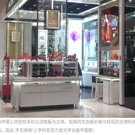
段市場上供货较多的以浇筑板为主导。较高的生态板价格与较低的合理利
素。因此,字无吸朔!上字的亚克力发光字全是平面图；