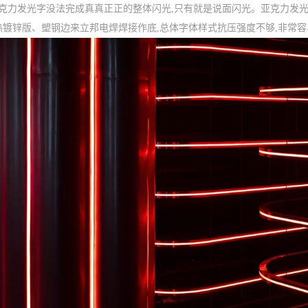
亚克力发光字没法完成真真正正的整体闪光,只有就是说面闪光。亚克力发
热镀锌版、塑钢边来立邦电焊焊接作底,总体字体样式抗压强度不够,非常容