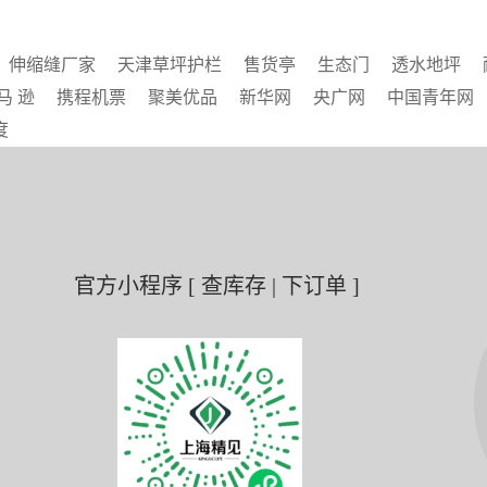
伸缩缝厂家
天津草坪护栏
售货亭
生态门
透水地坪
马 逊
携程机票
聚美优品
新华网
央广网
中国青年网
度
官方小程序 [ 查库存 | 下订单 ]