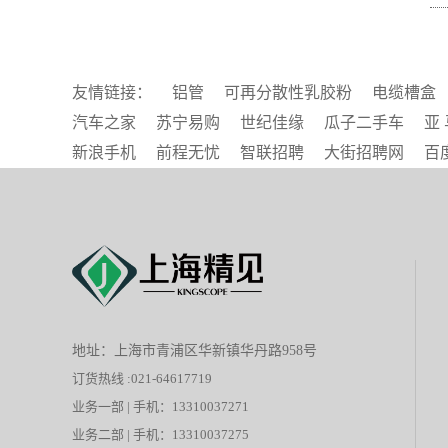
友情链接：
铝管
可再分散性乳胶粉
电缆槽盒
汽车之家
苏宁易购
世纪佳缘
瓜子二手车
亚 
新浪手机
前程无忧
智联招聘
大街招聘网
百
地址：上海市青浦区华新镇华丹路958号
订货热线 :021-64617719
业务一部 | 手机：13310037271
业务二部 | 手机：13310037275