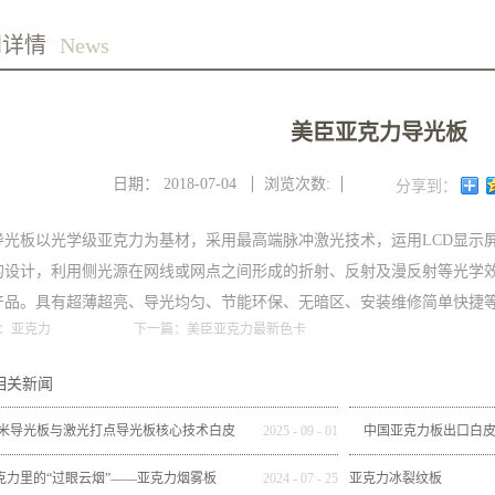
闻详情
News
美臣亚克力导光板
日期：
2018-07-04
浏览次数:
分享到：
导光板以光学级亚克力为基材，采用最高端脉冲激光技术，运用LCD显示
的设计，利用侧光源在网线或网点之间形成的折射、反射及漫反射等光学
产品。具有超薄超亮、导光均匀、节能环保、无暗区、安装维修简单快捷
：
亚克力
下一篇：
美臣亚克力最新色卡
相关新闻
米导光板与激光打点导光板核心技术白皮
2025
-
09
-
01
中国亚克力板出口白皮书（
书
度）：韧性增长与
克力里的“过眼云烟”——亚克力烟雾板
2024
-
07
-
25
亚克力冰裂纹板