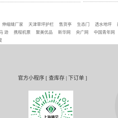
伸缩缝厂家
天津草坪护栏
售货亭
生态门
透水地坪
马 逊
携程机票
聚美优品
新华网
央广网
中国青年网
度
官方小程序 [ 查库存 | 下订单 ]