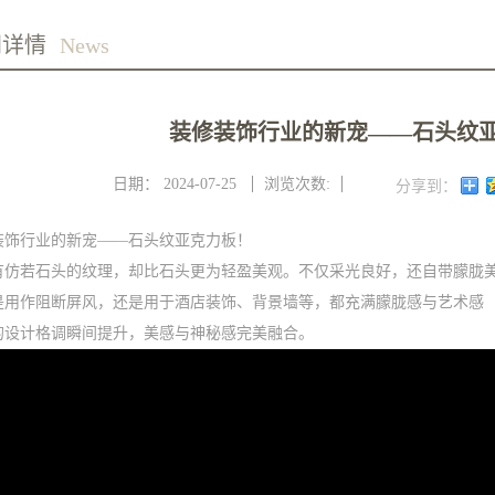
闻详情
News
装修装饰行业的新宠——石头纹
日期：
2024-07-25
浏览次数:
分享到：
装饰行业的新宠——石头纹亚克力板！
有仿若石头的纹理，却比石头更为轻盈美观。不仅采光良好，还自带朦胧
是用作阻断屏风，还是用于酒店装饰、背景墙等，都充满朦胧感与艺术感
的设计格调瞬间提升，美感与神秘感完美融合。