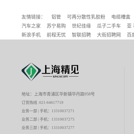
友情链接：
铝管
可再分散性乳胶粉
电缆槽盒
汽车之家
苏宁易购
世纪佳缘
瓜子二手车
亚 
新浪手机
前程无忧
智联招聘
大街招聘网
百
地址：上海市青浦区华新镇华丹路958号
订货热线 :021-64617719
业务一部 | 手机：13310037271
业务二部 | 手机：13310037275
业务三部 | 手机：13310037277