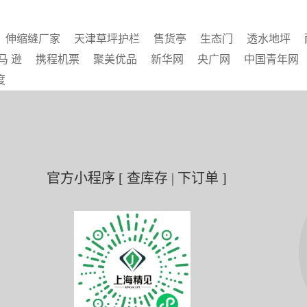
伸缩缝厂家
天津草坪护栏
售货亭
生态门
透水地坪
马 逊
携程机票
聚美优品
新华网
央广网
中国青年网
度
官方小程序 [ 查库存 | 下订单 ]