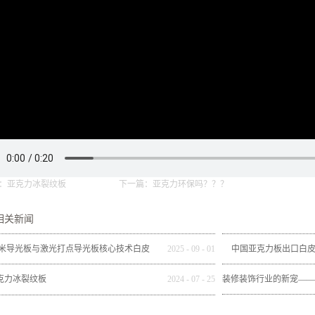
：
亚克力冰裂纹板
下一篇：
亚克力环保吗？？？
相关新闻
米导光板与激光打点导光板核心技术白皮
2025
-
09
-
01
中国亚克力板出口白皮书（
书
度）：韧性增长与
克力冰裂纹板
2024
-
07
-
25
装修装饰行业的新宠——