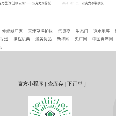
书
度）：韧性增长与
克力里的“过眼云烟”——亚克力烟雾板
2024
-
07
-
25
亚克力冰裂纹板
伸缩缝厂家
天津草坪护栏
售货亭
生态门
透水地坪
马 逊
携程机票
聚美优品
新华网
央广网
中国青年网
度
官方小程序 [ 查库存 | 下订单 ]