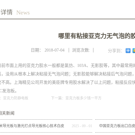
闻详情
News
哪里有粘接亚克力无气泡的
日期：
2018-07-04
浏览次数:
分享到：
目前市面上用的亚克力胶水一般都是氯仿、103A、无影胶等，其中最常用
高，没用从根本上解决粘接无气泡问题；无影胶能够解决粘接后气泡问题
度不高。上海精见公司开发的美臣牌专用胶水解决了以上问题，粘接反应
VC发泡板。
：
亚克力防静电板
下一篇：
亚克力板多少钱一平方
相关新闻
米导光板与激光打点导光板核心技术白皮
2025
-
09
-
01
中国亚克力板出口白皮书（