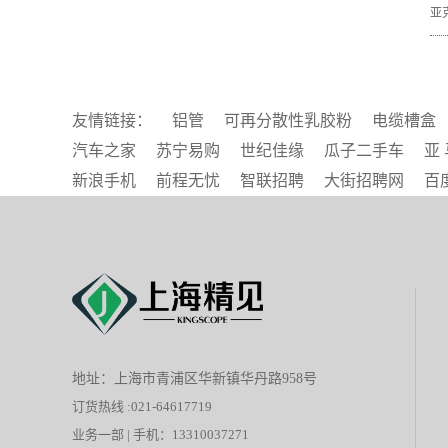
亚
友情链接：
铝管
可再分散性乳胶粉
电缆槽盒
汽车之家
苏宁易购
世纪佳缘
瓜子二手车
亚 
新浪手机
前程无忧
智联招聘
大街招聘网
百
地址：上海市青浦区华新镇华丹路958号
订货热线 :021-64617719
业务一部 | 手机：13310037271