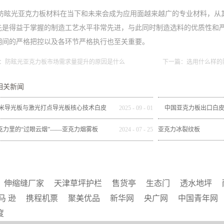
防眩光亚克力板材料在当下和未来会成为应用面越来越广的专业材料，从
先是得益于掌握的制造工艺水平非常先进，与此同时制造选料的优质性和
期间的严格把控以及各环节严格执行也至关重要。
：
防眩光亚克力板市场需求量提升的原因是什么
下一篇：
选用什么样的
相关新闻
米导光板与激光打点导光板核心技术白皮
2025
-
09
-
01
中国亚克力板出口白皮书（
书
度）：韧性增长与
克力里的“过眼云烟”——亚克力烟雾板
2024
-
07
-
25
亚克力冰裂纹板
伸缩缝厂家
天津草坪护栏
售货亭
生态门
透水地坪
马 逊
携程机票
聚美优品
新华网
央广网
中国青年网
度