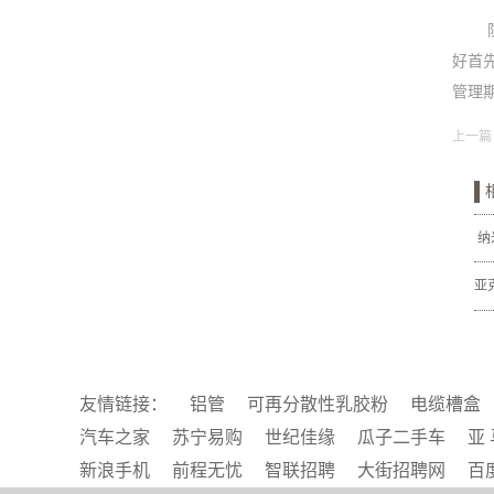
好首
管理
上一篇
纳
亚
友情链接：
铝管
可再分散性乳胶粉
电缆槽盒
汽车之家
苏宁易购
世纪佳缘
瓜子二手车
亚 
新浪手机
前程无忧
智联招聘
大街招聘网
百