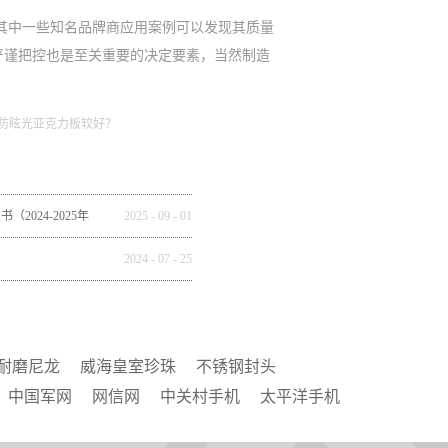
其中一些知名品牌商应用案例可以发现其质量
严谨把控也是至关重要的决定要素，当然制造
防眩光亚克力板较好？
2024-2025年
2025
-
09
-
01
全球市场重构
2024
-
07
-
25
耐磨尼龙
威海皇室珍珠
不锈钢封头
中国军网
网信网
中关村手机
太平洋手机