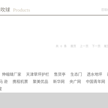
型吹球
Products
您现
共
0
条
首页
上一页
下一页
尾
伸缩缝厂家
天津草坪护栏
售货亭
生态门
透水地坪
马 逊
携程机票
聚美优品
新华网
央广网
中国青年网
度