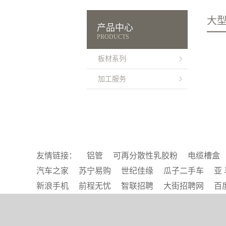
大
产品中心
PRODUCTS
板材系列
加工服务
友情链接：
铝管
可再分散性乳胶粉
电缆槽盒
汽车之家
苏宁易购
世纪佳缘
瓜子二手车
亚 
新浪手机
前程无忧
智联招聘
大街招聘网
百