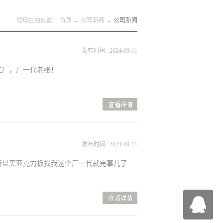
您现在的位置：
首页
→
公司新闻
→
公司新闻
发布时间:
2024
-
09
-
11
工厂，厂一代老张！
查
看详情>>
发布时间:
2024
-
09
-
11
所以买亚克力板找我这个厂一代就完事儿了
查
看详情>>