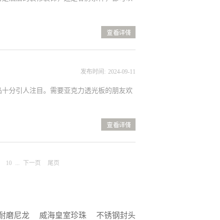
查
看详情>>
发布时间:
2024
-
09
-
11
品十分引人注目。需要亚克力透光板的朋友欢
查
看详情>>
10
...
下一页
尾页
耐磨尼龙
威海皇室珍珠
不锈钢封头