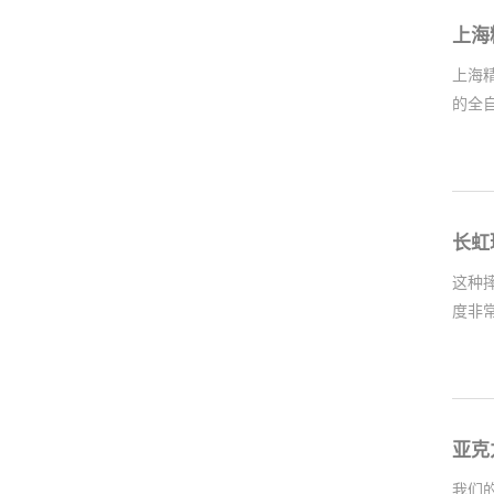
上海
上海
的全
所以
长虹
这种
度非
提升
亚克
我们