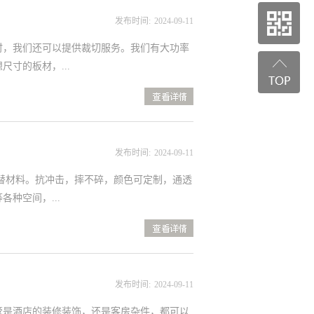
发布时间:
2024
-
09
-
11
时，我们还可以提供裁切服务。我们有大功率
寸的板材，...
查
看详情>>
发布时间:
2024
-
09
-
11
平替材料。抗冲击，摔不碎，颜色可定制，通透
种空间，...
查
看详情>>
记得来上海精见买哦！
发布时间:
2024
-
09
-
11
管是酒店的装修装饰，还是客房杂件，都可以