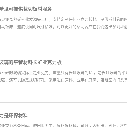
精见可提供裁切板材服务
精见亚克力板材批发源头工厂，支持定制任何亚克力板材。提供板材的同
自动锯床，速度快同时尺寸精准，可以更好的帮助客户在我们这里拿到理想尺
，买亚克力记得来我们上海精见哦！
玻璃的平替材料长虹亚克力板
摔不碎的玻璃实际上是亚克力。重量只有长虹玻璃的1/2，是长虹玻璃的
常强，还可以随意裁切打孔。采用进口原料。应用在屏风，阻断室内门头等各
整个室内采光，重要的是轻便好运输。这样的一款材料，你爱了吗？喜欢
力是环保材料
的亚克力不含甲醛，使用时无害，是环保材料，可以回收利用。因此，不