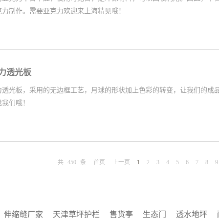
克力制作。需要亚克力欢迎来上海精见哦！
力透光板
力透光板，采用的无边框工艺，月球的形状加上色彩的转变，让我们的成
找我们哦！
共
450
条
首页
上一页
1
2
3
4
5
6
7
8
9
伸缩缝厂家
天津草坪护栏
售货亭
生态门
透水地坪