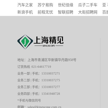
汽车之家
苏宁易购
世纪佳缘
瓜子二手车
亚 
新浪手机
前程无忧
智联招聘
大街招聘网
百
地址：上海市青浦区华新镇华丹路958号
订货热线 :021-64617719
业务一部 | 手机：13310037271
业务二部 | 手机：13310037275
业务三部 | 手机：13310037277
业务四部 | 手机：13341948728
*手机与微信同号
邮箱：sales@kingscope.com.cn