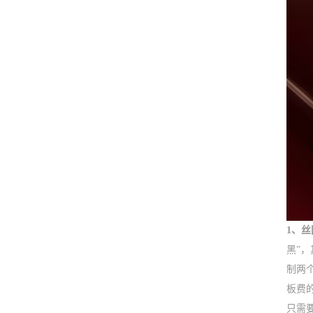
1、
黑”
制两
板费
只需