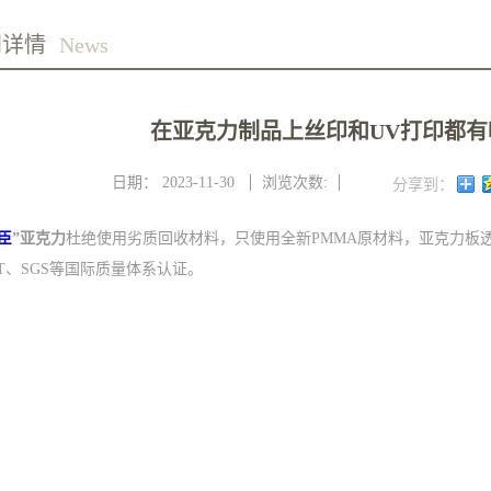
闻详情
News
在亚克力制品上丝印和UV打印都
日期：
2023-11-30
浏览次数:
分享到：
臣
”亚克力
杜绝使用劣质回收材料，只使用全新PMMA原材料，亚克力板透
ET、SGS等国际质量体系认证。