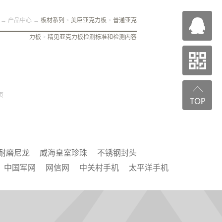
→
产品中心
→
板材系列
>
美臣亚克力板
>
普通亚克
力板
>
精见亚克力板检测标准和检测内容
页
耐磨尼龙
威海皇室珍珠
不锈钢封头
中国军网
网信网
中关村手机
太平洋手机