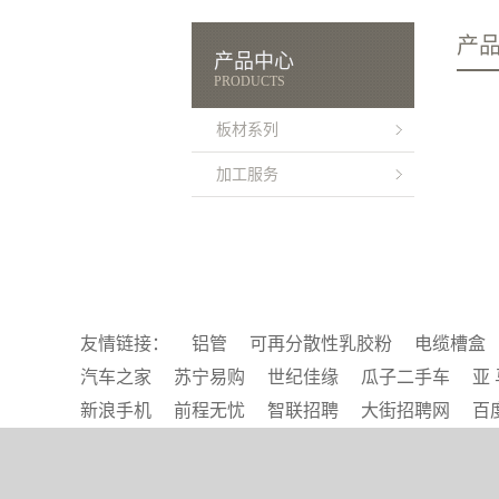
产
产品中心
PRODUCTS
板材系列
加工服务
友情链接：
铝管
可再分散性乳胶粉
电缆槽盒
汽车之家
苏宁易购
世纪佳缘
瓜子二手车
亚 
新浪手机
前程无忧
智联招聘
大街招聘网
百