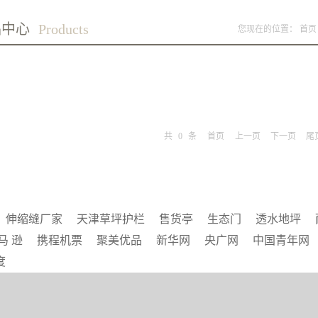
品中心
Products
您现在的位置：
首页
共
0
条
首页
上一页
下一页
尾
伸缩缝厂家
天津草坪护栏
售货亭
生态门
透水地坪
马 逊
携程机票
聚美优品
新华网
央广网
中国青年网
度