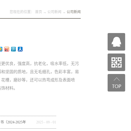
您现在的位置：
首页
→
公司新闻
→
公司新闻
能更优良，强度高，抗老化，吸水率低，无污
感和坚固的质地，且无毛细孔，色彩丰富，易
，花槽，磨砂等，还可以热弯成形及表面喷
装饰材料。
2024-2025年
2025
-
09
-
01