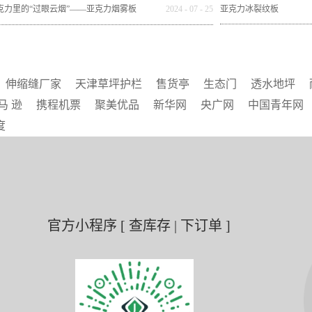
书
度）：韧性增长与
克力里的“过眼云烟”——亚克力烟雾板
2024
-
07
-
25
亚克力冰裂纹板
伸缩缝厂家
天津草坪护栏
售货亭
生态门
透水地坪
马 逊
携程机票
聚美优品
新华网
央广网
中国青年网
度
官方小程序 [ 查库存 | 下订单 ]