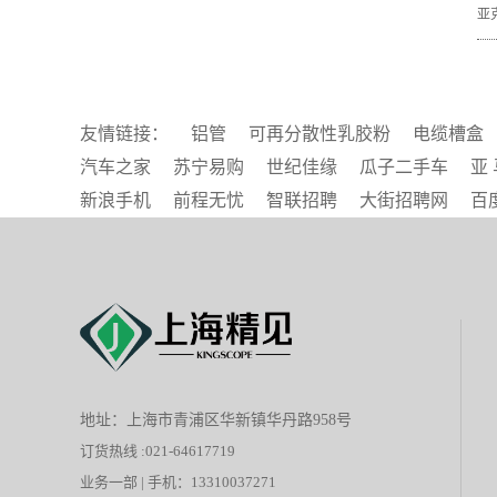
亚
友情链接：
铝管
可再分散性乳胶粉
电缆槽盒
汽车之家
苏宁易购
世纪佳缘
瓜子二手车
亚 
新浪手机
前程无忧
智联招聘
大街招聘网
百
地址：上海市青浦区华新镇华丹路958号
订货热线 :021-64617719
业务一部 | 手机：13310037271