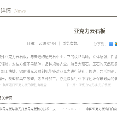
闻详情
News
亚克力云石板
日期：
2018-07-04
浏览次数:
分享到：
特殊亚克力云石板，与普通的透光石相比，它的纹路清晰，立体感强，性
无辐射，安装方便不易破碎，品种规格齐全，兼备大理石，玉石的天然质
，加工快捷，镭射激光及雕刻机能够对亚克力进行钻孔，修边，异形切割
模压，吹塑和真空吸塑，等各种加工，亦是诸多行业中绿色环保最时尚的
：
美臣进口亚克力板的特性有哪些
下一篇：
亚克力匀光板/光扩散板
相关新闻
米导光板与激光打点导光板核心技术白皮
2025
-
09
-
01
中国亚克力板出口白皮书（